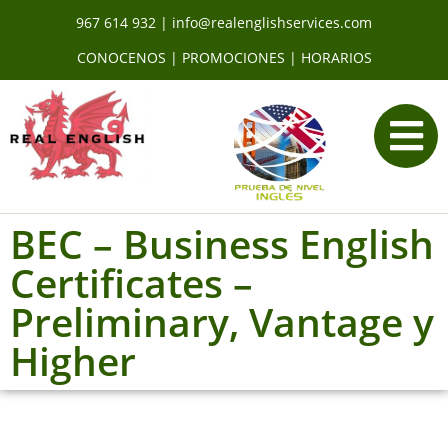
967 614 932
|
info@realenglishservices.com
CONOCENOS
|
PROMOCIONES
|
HORARIOS
BEC – Business English
Certificates –
Preliminary, Vantage y
Higher